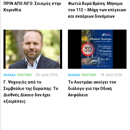
ΠΡΙΝ ΑΠΟ ΛΙΓO: Σεισμός στην
Φωτιά Κυρά Βρύση: Μήνυμα
Κορινθία
του 112 – Μάχη των επίγειων
και εναέριων δυνάμεων
30 June 2026
18 June 2026
ΕΛΛΑΔΑ
ΠΟΛΙΤΙΚΗ
ΕΛΛΑΔΑ
ΠΟΛΙΤΙΚΗ
Γ. Ψυχογιός από το
Το Λουτράκι ανοίγει τον
Συμβούλιο της Ευρώπης: Το
διάλογο για την Οδική
Διεθνές Δίκαιο δεν έχει
Ασφάλεια
εξαιρέσεις