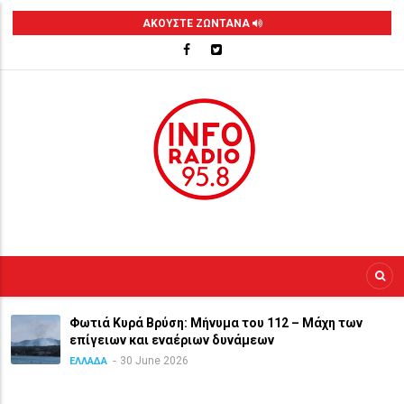
Skip
ΑΚΟΥΣΤΕ ΖΩΝΤΑΝΑ
to
main
content
Φωτιά Κυρά Βρύση: Μήνυμα του 112 – Μάχη των
επίγειων και εναέριων δυνάμεων
30 June 2026
ΕΛΛΑΔΑ