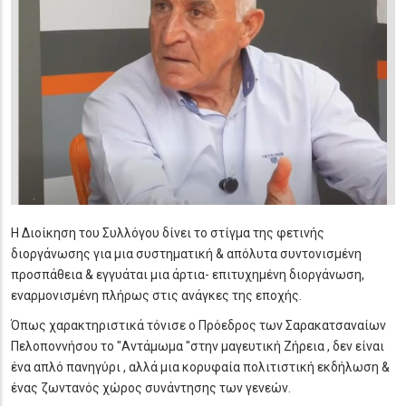
Η Διοίκηση του Συλλόγου δίνει το στίγμα της φετινής
διοργάνωσης για μια συστηματική & απόλυτα συντονισμένη
προσπάθεια & εγγυάται μια άρτια- επιτυχημένη διοργάνωση,
εναρμονισμένη πλήρως στις ανάγκες της εποχής.
Όπως χαρακτηριστικά τόνισε ο Πρόεδρος των Σαρακατσαναίων
Πελοποννήσου το "Αντάμωμα "στην μαγευτική Ζήρεια , δεν είναι
ένα απλό πανηγύρι , αλλά μια κορυφαία πολιτιστική εκδήλωση &
ένας ζωντανός χώρος συνάντησης των γενεών.