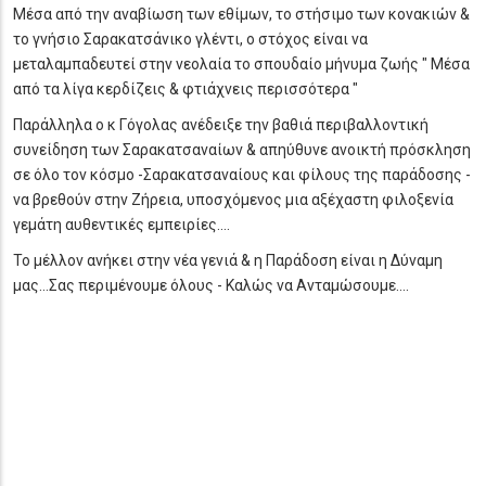
Μέσα από την αναβίωση των εθίμων, το στήσιμο των κονακιών &
το γνήσιο Σαρακατσάνικο γλέντι, ο στόχος είναι να
μεταλαμπαδευτεί στην νεολαία το σπουδαίο μήνυμα ζωής " Μέσα
από τα λίγα κερδίζεις & φτιάχνεις περισσότερα "
Παράλληλα ο κ Γόγολας ανέδειξε την βαθιά περιβαλλοντική
συνείδηση των Σαρακατσαναίων & απηύθυνε ανοικτή πρόσκληση
σε όλο τον κόσμο -Σαρακατσαναίους και φίλους της παράδοσης -
να βρεθούν στην Ζήρεια, υποσχόμενος μια αξέχαστη φιλοξενία
γεμάτη αυθεντικές εμπειρίες....
Το μέλλον ανήκει στην νέα γενιά & η Παράδοση είναι η Δύναμη
μας...Σας περιμένουμε όλους - Καλώς να Ανταμώσουμε....