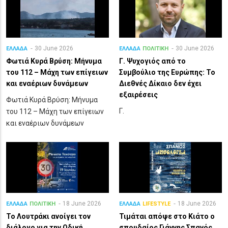
30 June 2026
30 June 2026
ΕΛΛΑΔΑ
ΕΛΛΑΔΑ
ΠΟΛΙΤΙΚΗ
Φωτιά Κυρά Βρύση: Μήνυμα
Γ. Ψυχογιός από το
του 112 – Μάχη των επίγειων
Συμβούλιο της Ευρώπης: Το
και εναέριων δυνάμεων
Διεθνές Δίκαιο δεν έχει
εξαιρέσεις
Φωτιά Κυρά Βρύση: Μήνυμα
Γ.
του 112 – Μάχη των επίγειων
και εναέριων δυνάμεων
18 June 2026
18 June 2026
ΕΛΛΑΔΑ
ΠΟΛΙΤΙΚΗ
ΕΛΛΑΔΑ
LIFESTYLE
Το Λουτράκι ανοίγει τον
Τιμάται απόψε στο Κιάτο ο
διάλογο για την Οδική
σπουδαίος Γιάννης Σπανός