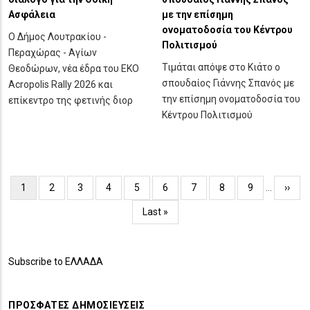
Ασφάλεια
με την επίσημη
ονοματοδοσία του Κέντρου
Ο Δήμος Λουτρακίου -
Πολιτισμού
Περαχώρας - Αγίων
Τιμάται απόψε στο Κιάτο ο
Θεοδώρων, νέα έδρα του ΕΚΟ
σπουδαίος Γιάννης Σπανός με
Acropolis Rally 2026 και
την επίσημη ονοματοδοσία του
επίκεντρο της φετινής διορ
Κέντρου Πολιτισμού
Pagination
Current
1
Page
2
Page
3
Page
4
Page
5
Page
6
Page
7
Page
8
Page
9
…
Next
››
page
page
Last
Last »
page
Subscribe to ΕΛΛΑΔΑ
ΠΡΌΣΦΑΤΕΣ ΔΗΜΟΣΙΕΎΣΕΙΣ