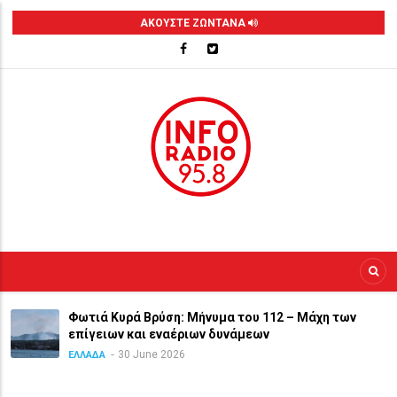
Skip
ΑΚΟΥΣΤΕ ΖΩΝΤΑΝΑ
to
main
content
Φωτιά Κυρά Βρύση: Μήνυμα του 112 – Μάχη των
επίγειων και εναέριων δυνάμεων
30 June 2026
ΕΛΛΑΔΑ