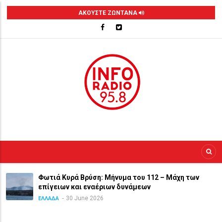
Skip
ΑΚΟΥΣΤΕ ΖΩΝΤΑΝΑ
to
main
content
Φωτιά Κυρά Βρύση: Μήνυμα του 112 – Μάχη των
επίγειων και εναέριων δυνάμεων
30 June 2026
ΕΛΛΑΔΑ