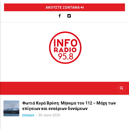
Skip
ΑΚΟΥΣΤΕ ΖΩΝΤΑΝΑ
to
main
content
Φωτιά Κυρά Βρύση: Μήνυμα του 112 – Μάχη των
επίγειων και εναέριων δυνάμεων
30 June 2026
ΕΛΛΑΔΑ