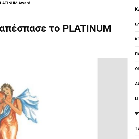
 PLATINUM Award
Κ
Ε
a απέσπασε το PLATINUM
Κ
Π
Ο
Α
L
Ψ
Τ