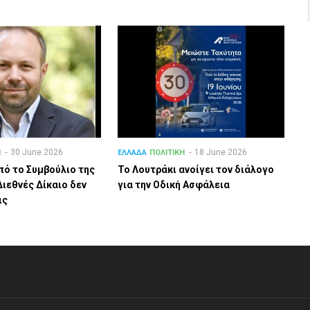
30 June 2026
18 June 2026
Η
ΕΛΛΑΔΑ
ΠΟΛΙΤΙΚΗ
πό το Συμβούλιο της
Το Λουτράκι ανοίγει τον διάλογο
Διεθνές Δίκαιο δεν
για την Οδική Ασφάλεια
ις