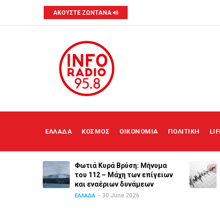
Skip
ΑΚΟΥΣΤΕ ΖΩΝΤΑΝΑ
to
main
content
MAIN
NAVIGATION
ΕΛΛΑΔΑ
ΚΟΣΜΟΣ
ΟΙΚΟΝΟΜΙΑ
ΠΟΛΙΤΙΚΗ
LI
ια των
Φωτιά Κυρά Βρύση: Μήνυμα
ανε ο
του 112 – Μάχη των επίγειων
και εναέριων δυνάμεων
30 June 2026
ΕΛΛΑΔΑ