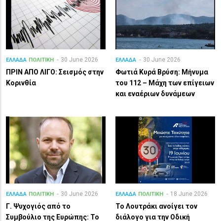
30 June 2026
30 June 2026
ΕΛΛΑΔΑ
ΠΟΛΙΤΙΚΗ
ΕΛΛΑΔΑ
ΠΡΙΝ ΑΠΟ ΛΙΓO: Σεισμός στην
Φωτιά Κυρά Βρύση: Μήνυμα
Κορινθία
του 112 – Μάχη των επίγειων
και εναέριων δυνάμεων
30 June 2026
18 June 2026
ΕΛΛΑΔΑ
ΠΟΛΙΤΙΚΗ
ΕΛΛΑΔΑ
ΠΟΛΙΤΙΚΗ
Γ. Ψυχογιός από το
Το Λουτράκι ανοίγει τον
Συμβούλιο της Ευρώπης: Το
διάλογο για την Οδική