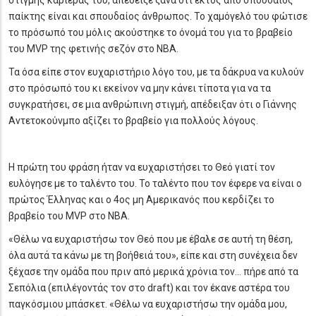
στιγμής καριέρας του, απέδειξε ξανά ότι εκτός από σπουδαίος
παίκτης είναι και σπουδαίος άνθρωπος. Το χαμόγελό του φώτισε
το πρόσωπό του μόλις ακούστηκε το όνομά του για το βραβείο
του MVP της φετινής σεζόν στο NBA.
Τα όσα είπε στον ευχαριστήριο λόγο του, με τα δάκρυα να κυλούν
στο πρόσωπό του κι εκείνον να μην κάνει τίποτα για να τα
συγκρατήσει, σε μια ανθρώπινη στιγμή, απέδειξαν ότι ο Γιάννης
Αντετοκούνμπο αξίζει το βραβείο για πολλούς λόγους.
Η πρώτη του φράση ήταν να ευχαριστήσει το Θεό γιατί τον
ευλόγησε με το ταλέντο του. Το ταλέντο που τον έφερε να είναι ο
πρώτος Έλληνας και ο 4ος μη Αμερικανός που κερδίζει το
βραβείο του MVP στο ΝΒΑ.
«Θέλω να ευχαριστήσω τον Θεό που με έβαλε σε αυτή τη θέση,
όλα αυτά τα κάνω με τη βοήθειά του», είπε και στη συνέχεια δεν
ξέχασε την ομάδα που πριν από μερικά χρόνια τον… πήρε από τα
Σεπόλια (επιλέγοντάς τον στο draft) και τον έκανε αστέρα του
παγκόσμιου μπάσκετ. «Θέλω να ευχαριστήσω την ομάδα μου,