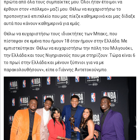
πρώτα από όλα τους συμπαίκτες μου. Όλοι ήταν έτοιμοι να
έρθουν στον «πόλεμο» μαζί μου. Θέλω να ευχαριστήσω το
προπονητικό επιτελείο που μας πίεζε καθημερινά και μας δίδαξε
αυτά που κάνουν καθημερινά για εμάς.
Θέλω να ευχαριστήσω τους ιδιοκτήτες των Μπακς, που
πίστεψαν σε εμένα που ήμουν 18 όταν ήμουν στην Ελλάδα. Με
εμπιστεύτηκαν. Θέλω να ευχαριστήσω την πόλη του Μιλγουόκι,
την Ελλάδα και τους Νιγηριανούς που με στηρίζουν. Τώρα είναι 6
το πρωί στην Ελλάδα και μένουν ξύπνιοι για να με
παρακολουθήσουν», είπε ο Γιάννης Αντετοκούνμπο.