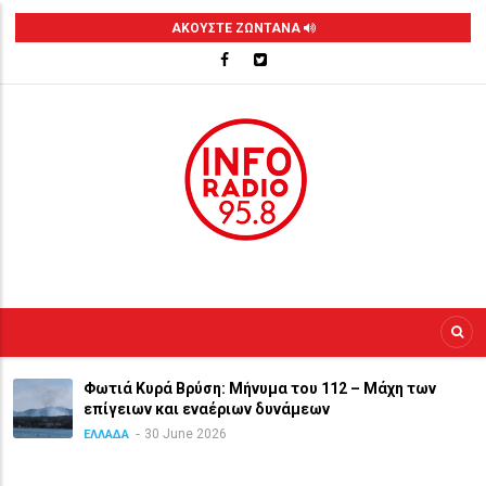
Skip
ΑΚΟΥΣΤΕ ΖΩΝΤΑΝΑ
to
main
content
Φωτιά Κυρά Βρύση: Μήνυμα του 112 – Μάχη των
επίγειων και εναέριων δυνάμεων
30 June 2026
ΕΛΛΑΔΑ