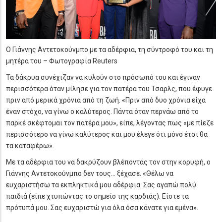
Ο Γιάννης Αντετοκούνμπο με τα αδέρφια, τη σύντροφό του και τη
μητέρα του – Φωτογραφία Reuters
Τα δάκρυα συνέχιζαν να κυλούν στο πρόσωπό του και έγιναν
περισσότερα όταν μίλησε για τον πατέρα του Τσαρλς, που έφυγε
πριν από μερικά χρόνια από τη ζωή. «Πριν από δυο χρόνια είχα
έναν στόχο, να γίνω ο καλύτερος. Πάντα όταν περνάω από το
παρκέ σκέφτομαι τον πατέρα μου», είπε, λέγοντας πως «με πίεζε
περισσότερο να γίνω καλύτερος και μου έλεγε ότι μόνο έτσι θα
τα καταφέρω».
Με τα αδέρφια του να δακρύζουν βλέποντάς τον στην κορυφή, ο
Γιάννης Αντετοκούνμπο δεν τους… ξέχασε. «Θέλω να
ευχαριστήσω τα εκπληκτικά μου αδέρφια. Σας αγαπώ πολύ
παιδιά (είπε χτυπώντας το σημείο της καρδιάς). Είστε τα
πρότυπά μου. Σας ευχαριστώ για όλα όσα κάνατε για εμένα».