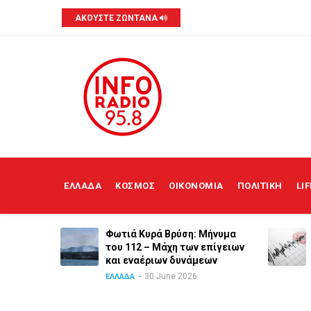
Skip
ΑΚΟΥΣΤΕ ΖΩΝΤΑΝΑ
to
main
content
MAIN
NAVIGATION
ΕΛΛΑΔΑ
ΚΟΣΜΟΣ
ΟΙΚΟΝΟΜΙΑ
ΠΟΛΙΤΙΚΗ
LI
ια των
Φωτιά Κυρά Βρύση: Μήνυμα
ανε ο
του 112 – Μάχη των επίγειων
και εναέριων δυνάμεων
30 June 2026
ΕΛΛΑΔΑ