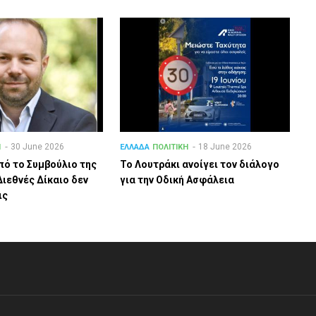
30 June 2026
18 June 2026
Η
ΕΛΛΑΔΑ
ΠΟΛΙΤΙΚΗ
πό το Συμβούλιο της
Το Λουτράκι ανοίγει τον διάλογο
Διεθνές Δίκαιο δεν
για την Οδική Ασφάλεια
ις