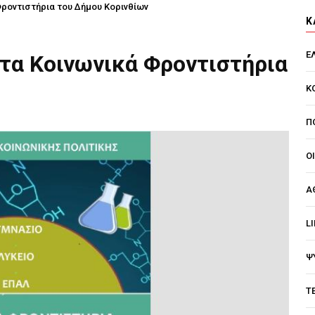
ροντιστήρια του Δήμου Κορινθίων
Κ
Ε
τα Κοινωνικά Φροντιστήρια
Κ
Π
Ο
Α
L
Ψ
Τ