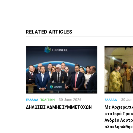
RELATED ARTICLES
30 June 2026
30 Jun
ΕΛΛΑΔΑ
ΠΟΛΙΤΙΚΗ
ΕΛΛΑΔΑ
ΔΗΛΩΣΕΙΣ ΑΔΜΗΕ ΣΥΜΜΕΤΟΧΩΝ
Με Αρχιερατι
στο Ιερό Προ
Ανδρέα Λουτρ
ολοκληρώθηκα